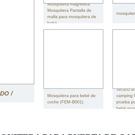
Mosquitera magnética
Mosquitera Pantalla de
mosquite
malla para mosquitera de
bebé
Verano al 
DO /
Mosquitera para bebé de
camping 
coche (FEM-B001)
prueba po
bebé mos
A BEBÉS