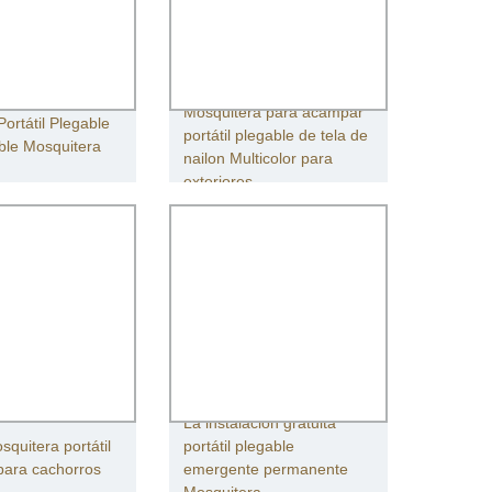
Mosquitera para acampar
Portátil Plegable
portátil plegable de tela de
le Mosquitera
nailon Multicolor para
exteriores
La instalación gratuita
quitera portátil
portátil plegable
para cachorros
emergente permanente