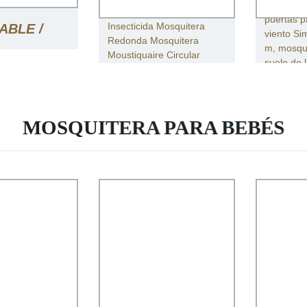
Mosquiter
puertas p
Insecticida Mosquitera
ABLE /
viento Si
Redonda Mosquitera
m, mosqui
Moustiquaire Circular
suelo de 
UITERA
Court
MOSQUITERA PARA BEBÉS