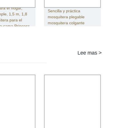
a Ins de tres
ara el hogar,
Sencilla y práctica
mple, 1,5 m, 1,8
mosquitera plegable
tera para el
mosquitera colgante
la cama Princess
Lee mas >