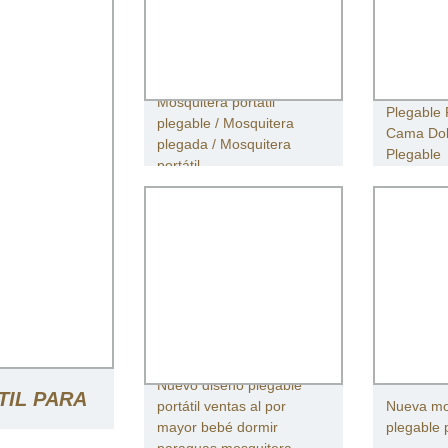
Mosquitera portátil
Plegable 
plegable / Mosquitera
Cama Dob
plegada / Mosquitera
Plegable
portátil
Nuevo diseño plegable
IL PARA
portátil ventas al por
Nueva mos
mayor bebé dormir
plegable 