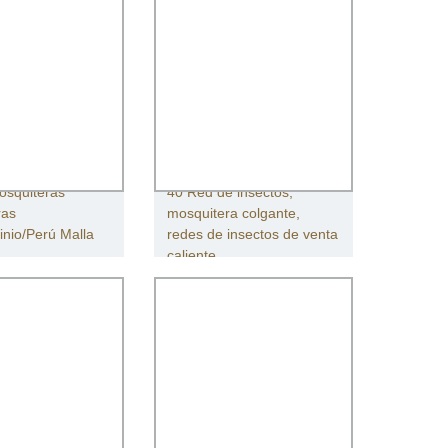
osquiteras
40 Red de insectos,
ras
mosquitera colgante,
inio/Perú Malla
redes de insectos de venta
caliente