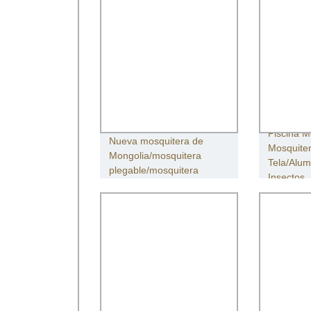
Piscina M
Nueva mosquitera de
Mosquite
Mongolia/mosquitera
Tela/Alum
plegable/mosquitera
Insectos