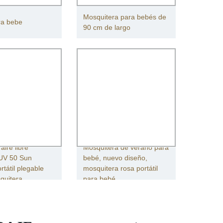
Mosquitera para bebés de
ra bebe
90 cm de largo
aire libre
Mosquitera de verano para
UV 50 Sun
bebé, nuevo diseño,
rtátil plegable
mosquitera rosa portátil
quitera
para bebé