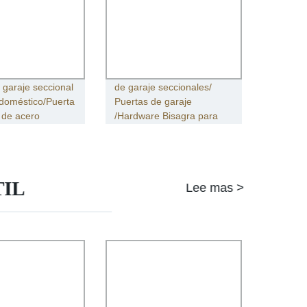
Accesorios para puertas
 garaje seccional
de garaje seccionales/
doméstico/Puerta
Puertas de garaje
 de acero
/Hardware Bisagra para
puerta de garaje
IL
Lee mas >