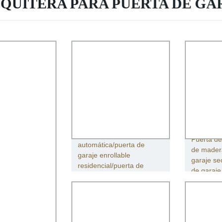
QUITERA PARA PUERTA DE GA
Puerta de garaje
Puerta de
automática/puerta de
de mader
garaje enrollable
garaje se
residencial/puerta de
de garaje
garaje de acero