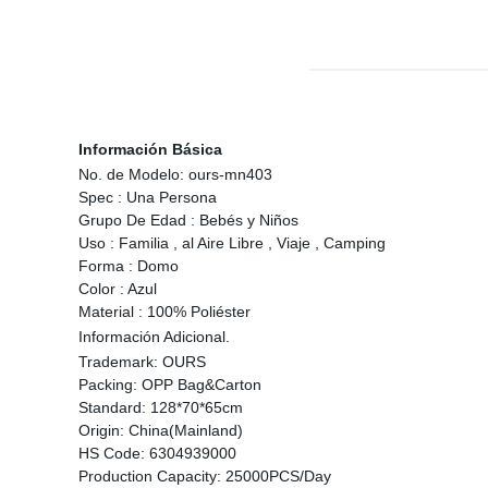
Información Básica
No. de Modelo:
ours-mn403
Spec :
Una Persona
Grupo De Edad :
Bebés y Niños
Uso :
Familia , al Aire Libre , Viaje , Camping
Forma :
Domo
Color :
Azul
Material :
100% Poliéster
Información Adicional.
Trademark:
OURS
Packing:
OPP Bag&Carton
Standard:
128*70*65cm
Origin:
China(Mainland)
HS Code:
6304939000
Production Capacity:
25000PCS/Day