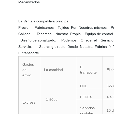
Mecanizados
La Ventaja competitiva principal
Precio: Fabricamos Tejidos Por Nosotros mismos, Po
Calidad: Tenemos Nuestro Propio Equipo de control d
Diseño personalizado: Podemos Ofrecer el Servicio 
Servicio: Sourcing directo Desde Nuestra Fábrica Y Ve
El transporte
Gastos
El
de
La cantidad
El t
transporte
envío
DHL
3-5 
FEDEX
4 a 
1-50pc
Express
Servicios
10 d
postales