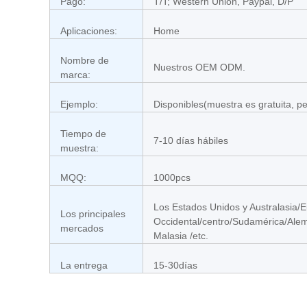
Pago:
T/T; Western Union, Paypal, D/P
Aplicaciones:
Home
Nombre de
Nuestros OEM ODM.
marca:
Ejemplo:
Disponibles(muestra es gratuita, pe
Tiempo de
7-10 días hábiles
muestra:
MQQ:
1000pcs
Los Estados Unidos y Australasia/E
Los principales
Occidental/centro/Sudamérica/Alem
mercados
Malasia /etc.
La entrega
15-30días