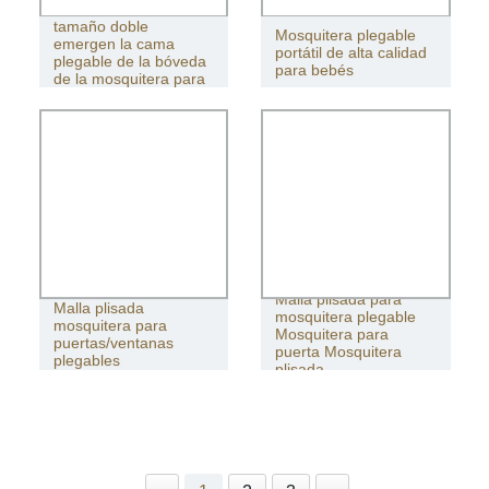
Los adultos del
tamaño doble
Mosquitera plegable
emergen la cama
portátil de alta calidad
plegable de la bóveda
para bebés
de la mosquitera para
los dormitorios
Malla plisada para
Malla plisada
mosquitera plegable
mosquitera para
Mosquitera para
puertas/ventanas
puerta Mosquitera
plegables
plisada