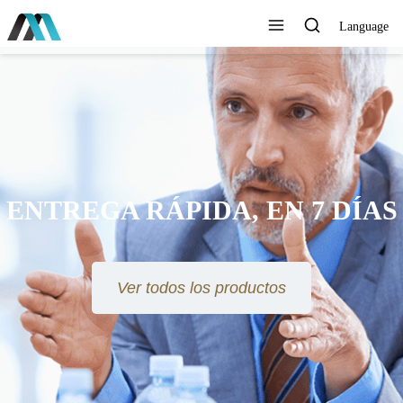
Language
AYUDAMOS AL MUNDO A
CONECTARSE MEJOR,
DURAR MÁS TIEMPO, VIVIR
MÁS FÁCILMENTE Y VOLAR
MÁS ALTO
Ver todos los productos