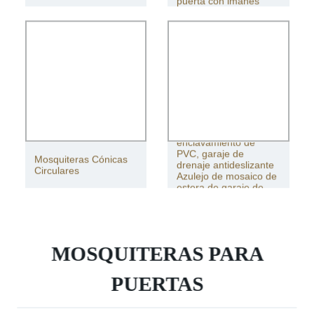
puerta con imanes
Pisos de garaje de
enclavamiento de
PVC, garaje de
Mosquiteras Cónicas
drenaje antideslizante
Circulares
Azulejo de mosaico de
estera de garaje de
PVC para taller
MOSQUITERAS PARA
PUERTAS