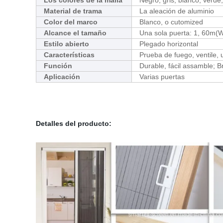
Los colores de la malla
Negro, gris, blanco, verde,
Material de trama
La aleación de aluminio
Color del marco
Blanco, o cutomized
Alcance el tamaño
Una sola puerta: 1, 60m(
Estilo abierto
Plegado horizontal
Características
Prueba de fuego, ventile, u
Función
Durable, fácil assamble; B
Aplicación
Varias puertas
Detalles del producto: