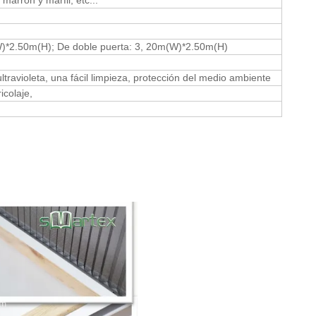
 marrón y marfil, etc...
W)*2.50m(H); De doble puerta: 3, 20m(W)*2.50m(H)
ltravioleta, una fácil limpieza, protección del medio ambiente
ricolaje,