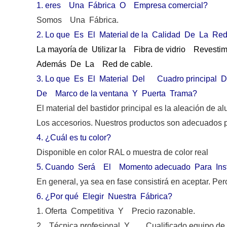
1.
eres Una Fábrica O Empresa comercial?
Somos Una Fábrica.
2.
Lo que Es El Material de la Calidad De La Red
La mayoría de Utilizar la Fibra de vidrio Reves
Además De La Red de cable.
3.
Lo que Es El Material Del Cuadro principal D
De Marco de la ventana Y Puerta Trama?
El material del bastidor principal es la aleación de al
Los accesorios. Nuestros productos son adecuados pa
4.
¿Cuál es tu color?
Disponible en color RAL o muestra de color real
5.
Cuando Será El Momento adecuado Para Instal
En general, ya sea en fase consistirá en aceptar. Per
6.
¿Por qué Elegir Nuestra Fábrica?
1. Oferta Competitiva Y Precio razonable.
2. Técnica profesional Y Cualificado equipo de 