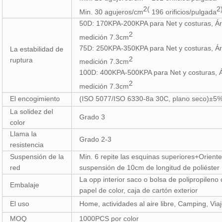
2(
2
Min. 30 agujeros/cm
196 orificios/pulgada
50D: 170KPA-200KPA para Net y costuras, Á
2
medición 7.3cm
75D: 250KPA-350KPA para Net y costuras, Á
La estabilidad de
2
ruptura
medición 7.3cm
100D: 400KPA-500KPA para Net y costuras, 
2
medición 7.3cm
El encogimiento
(ISO 5077/ISO 6330-8a 30C, plano seco)±5
La solidez del
Grado 3
color
Llama la
Grado 2-3
resistencia
Suspensión de la
Min. 6 repite las esquinas superiores+Oriente
red
suspensión de 10cm de longitud de poliéster 
La opp interior saco o bolsa de polipropileno 
Embalaje
papel de color, caja de cartón exterior
El uso
Home, actividades al aire libre, Camping, Via
MOQ
1000PCS por color