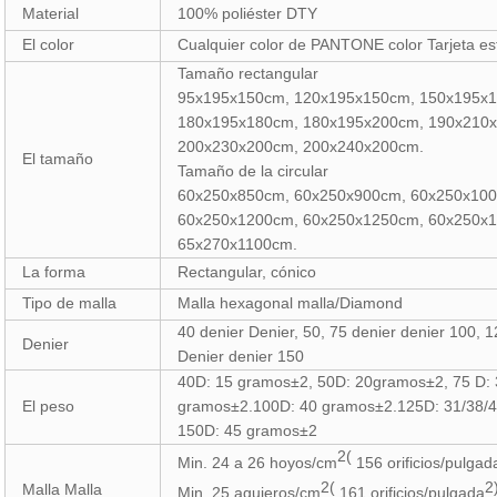
Material
100% poliéster DTY
El color
Cualquier color de PANTONE color Tarjeta es
Tamaño rectangular
95x195x150cm, 120x195x150cm, 150x195x
180x195x180cm, 180x195x200cm, 190x210
200x230x200cm, 200x240x200cm.
El tamaño
Tamaño de la circular
60x250x850cm, 60x250x900cm, 60x250x10
60x250x1200cm, 60x250x1250cm, 60x250x
65x270x1100cm.
La forma
Rectangular, cónico
Tipo de malla
Malla hexagonal malla/Diamond
40 denier Denier, 50, 75 denier denier 100, 
Denier
Denier denier 150
40D: 15 gramos±2, 50D: 20gramos±2, 75 D:
El peso
gramos±2.100D: 40 gramos±2.125D: 31/38/
150D: 45 gramos±2
2(
Min. 24 a 26 hoyos/cm
156 orificios/pulgad
2(
2
Malla Malla
Min. 25 agujeros/cm
161 orificios/pulgada