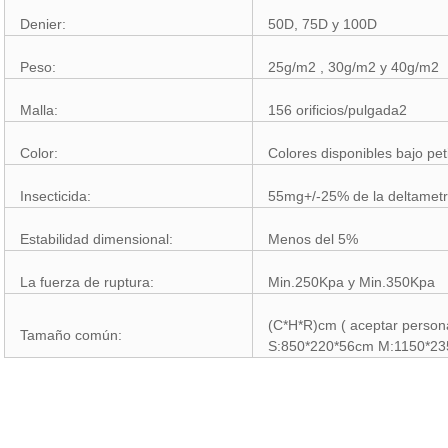
Denier:
50D, 75D y 100D
Peso:
25g/m2 , 30g/m2 y 40g/m2
Malla:
156 orificios/pulgada2
Color:
Colores disponibles bajo pet
Insecticida:
55mg+/-25% de la deltametr
Estabilidad dimensional:
Menos del 5%
La fuerza de ruptura:
Min.250Kpa y Min.350Kpa
(C*H*R)cm ( aceptar person
Tamaño común:
S:850*220*56cm M:1150*23