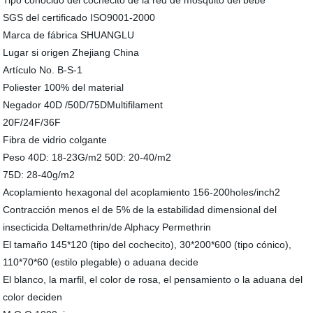
Tipo conocido del cochecito de la red de mosquito del bebé
SGS del certificado ISO9001-2000
Marca de fábrica SHUANGLU
Lugar si origen Zhejiang China
Artículo No. B-S-1
Poliester 100% del material
Negador 40D /50D/75DMultifilament
20F/24F/36F
Fibra de vidrio colgante
Peso 40D: 18-23G/m2 50D: 20-40/m2
75D: 28-40g/m2
Acoplamiento hexagonal del acoplamiento 156-200holes/inch2
Contracción menos el de 5% de la estabilidad dimensional del
insecticida Deltamethrin/de Alphacy Permethrin
El tamaño 145*120 (tipo del cochecito), 30*200*600 (tipo cónico),
110*70*60 (estilo plegable) o aduana decide
El blanco, la marfil, el color de rosa, el pensamiento o la aduana del
color deciden