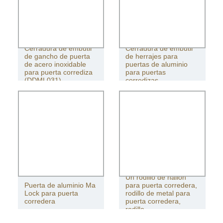
Cerradura de embutir
Cerradura de embutir
de gancho de puerta
de herrajes para
de acero inoxidable
puertas de aluminio
para puerta corrediza
para puertas
(DDML031)
corredizas
Un rodillo de nailon
Puerta de aluminio Ma
para puerta corredera,
Lock para puerta
rodillo de metal para
corredera
puerta corredera,
rodillo