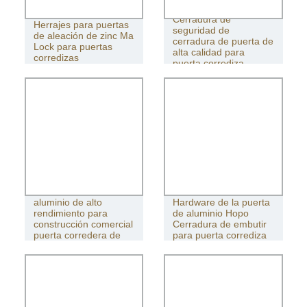
Cerradura de
Herrajes para puertas
seguridad de
de aleación de zinc Ma
cerradura de puerta de
Lock para puertas
alta calidad para
corredizas
puerta corrediza
Puerta corredera de
aluminio de alto
Hardware de la puerta
rendimiento para
de aluminio Hopo
construcción comercial
Cerradura de embutir
puerta corredera de
para puerta corrediza
aluminio barata