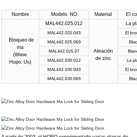
Nombre
Modelo NO
Material
El co
MAL442.025.012
La pl
MAL442.025.043
El br
Bloqueo de
MAL442.025.069
Bla
ma
Aleación
MAL442.025.07
Blan
(Www.
de zinc
MAL442.030.012
La pl
Hopo. Us
)
MAL442.030.043
El br
MAL442.030.069
Bla
A partir de 2003, el HOPO experimentado varias etapas de