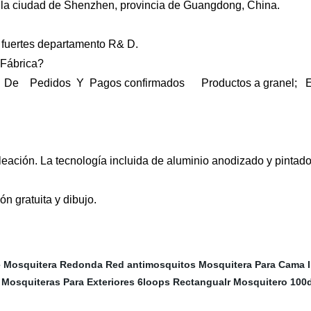
 la ciudad de Shenzhen, provincia de Guangdong, China.
fuertes departamento R& D.
Fábrica?
De Pedidos Y Pagos confirmados Productos a granel; Ent
aleación. La tecnología incluida de aluminio anodizado y pintado
n gratuita y dibujo.
e
Mosquitera Redonda
Red antimosquitos
Mosquitera Para Cama I
Mosquiteras Para Exteriores
6loops Rectangualr Mosquitero 100