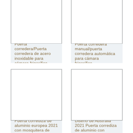
Puerta
Puerta corredera
corredera/Puerta
manual/puerta
corredera de acero
corredera automática
inoxidable para
para cámara
cámara frigorífica.
frigorífica.
Puerta corrediza de
Diseño de Australia
aluminio europea 2021
2021 Puerta corrediza
con mosquitera de
de aluminio con