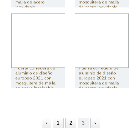
malla de acero
mosquitera de malla
inoxidable
de acero inoxidable
Puerta corredera de
Puerta corredera de
aluminio de diseño
aluminio de diseño
europeo 2021 con
europeo 2021 con
mosquitera de malla
mosquitera de malla
de acero inoxidable
de acero inoxidable
‹
1
2
3
›