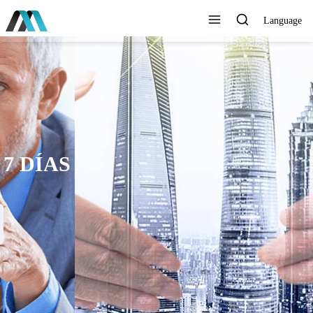
Language
AYUDAMOS AL MUNDO A
CONECTARSE MEJOR,
DURAR MÁS TIEMPO, VIVIR
MÁS FÁCILMENTE Y VOLAR
MÁS ALTO
Ver todos los productos