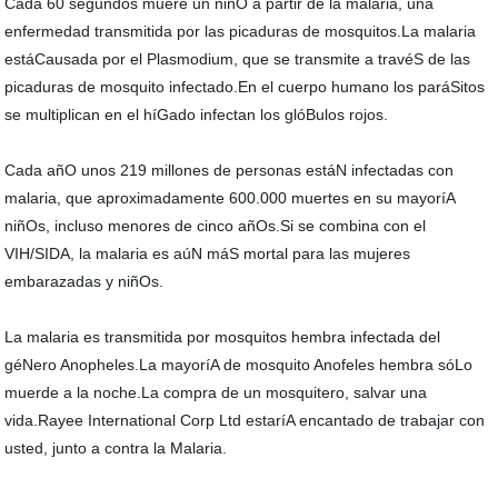
Cada 60 segundos muere un niñO a partir de la malaria, una
enfermedad transmitida por las picaduras de mosquitos.La malaria
estáCausada por el Plasmodium, que se transmite a travéS de las
picaduras de mosquito infectado.En el cuerpo humano los paráSitos
se multiplican en el híGado infectan los glóBulos rojos.
Cada añO unos 219 millones de personas estáN infectadas con
malaria, que aproximadamente 600.000 muertes en su mayoríA
niñOs, incluso menores de cinco añOs.Si se combina con el
VIH/SIDA, la malaria es aúN máS mortal para las mujeres
embarazadas y niñOs.
La malaria es transmitida por mosquitos hembra infectada del
géNero Anopheles.La mayoríA de mosquito Anofeles hembra sóLo
muerde a la noche.La compra de un mosquitero, salvar una
vida.Rayee International Corp Ltd estaríA encantado de trabajar con
usted, junto a contra la Malaria.