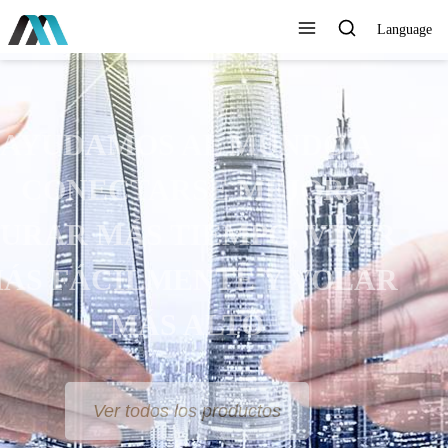
Language
AYUDAMOS AL MUNDO A
CONECTARSE MEJOR,
DURAR MÁS TIEMPO, VIVIR
MÁS FÁCILMENTE Y VOLAR
MÁS ALTO
Ver todos los productos