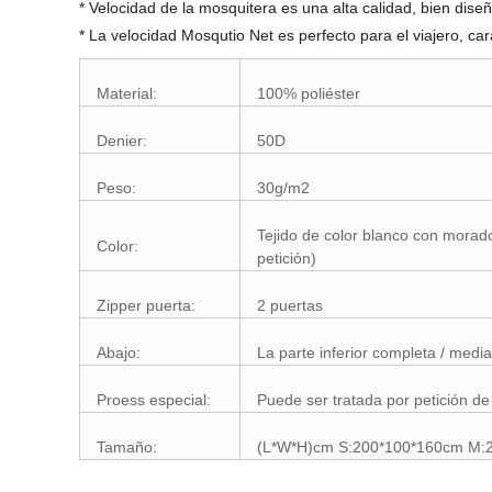
* Velocidad de la mosquitera es una alta calidad, bien dise
* La velocidad Mosqutio Net es perfecto para el viajero, ca
Material:
100% poliéster
Denier:
50D
Peso:
30g/m2
Tejido de color blanco con morado
Color:
petición)
Zipper puerta:
2 puertas
Abajo:
La parte inferior completa / media 
Proess especial:
Puede ser tratada por petición de 
Tamaño:
(L*W*H)cm S:200*100*160cm M: