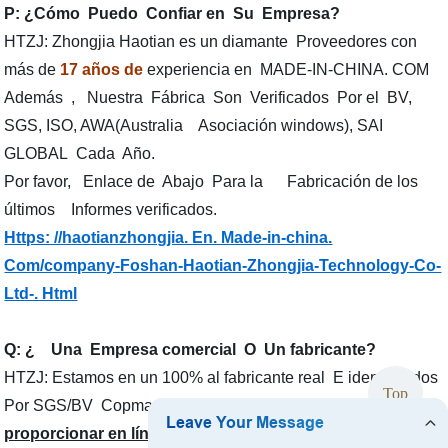
P: ¿Cómo Puedo Confiar en Su Empresa?
HTZJ: Zhongjia Haotian es un diamante Proveedores con
más de
17 años de
experiencia en MADE-IN-CHINA. COM
Además , Nuestra Fábrica Son Verificados Por el BV,
SGS, ISO, AWA(Australia Asociación windows), SAI
GLOBAL Cada Año.
Por favor, Enlace de Abajo Para la Fabricación de los
últimos Informes verificados.
Https: //haotianzhongjia. En. Made-in-china.
Com/company-Foshan-Haotian-Zhongjia-Technology-Co-
Ltd-. Html
Q: ¿ Una Empresa comercial O Un fabricante?
HTZJ: Estamos en un 100% al fabricante real E identificados
Top
Por SGS/BV Copmany y le damos la bienvenida a
proporcionar en línea en vivo para ver nuestra fábrica.