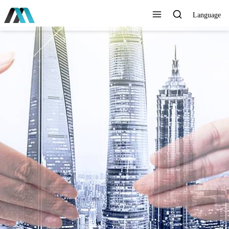
Language
AYUDAMOS AL MUNDO A
CONECTARSE MEJOR,
DURAR MÁS TIEMPO, VIVIR
MÁS FÁCILMENTE Y VOLAR
MÁS ALTO
Ver todos los productos