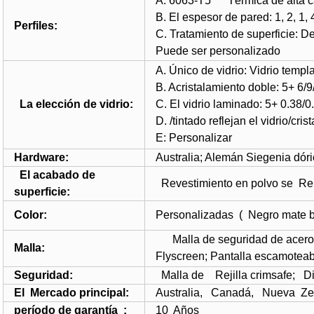
A. 6063-T5 Térmica de al
B. El espesor de pared: 1, 2, 1,
Perfiles:
C. Tratamiento de superficie: De
Puede ser personalizado
A. Único de vidrio: Vidrio templ
B. Acristalamiento doble: 5+ 6/
La elección de vidrio:
C. El vidrio laminado: 5+ 0.38
D. /tintado reflejan el vidrio/cri
E: Personalizar
Hardware:
Australia; Alemán Siegenia dóri
El acabado de
Revestimiento en polvo se R
superficie:
Color:
Personalizadas ( Negro mate bl
Malla de seguridad de acero i
Malla:
Flyscreen; Pantalla escamoteable,
Seguridad:
Malla de Rejilla crimsafe; D
El Mercado principal:
Australia, Canadá, Nueva Ze
período de garantía :
10 Años