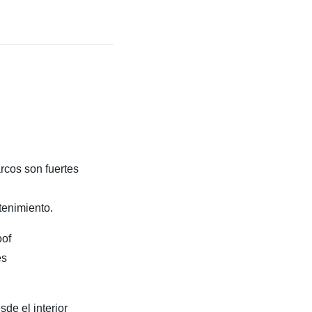
rcos son fuertes
tenimiento.
oof
es
de el interior