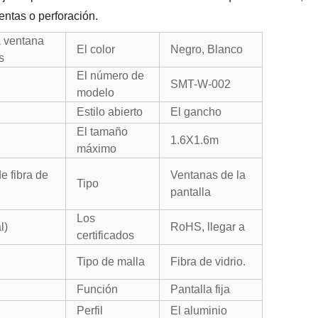
entas o perforación.
a ventana
El color
Negro, Blanco
s
El número de
SMT-W-002
modelo
Estilo abierto
El gancho
El tamaño
1.6X1.6m
máximo
e fibra de
Ventanas de la
Tipo
pantalla
Los
l)
RoHS, llegar a
certificados
Tipo de malla
Fibra de vidrio.
Función
Pantalla fija
Perfil
El aluminio