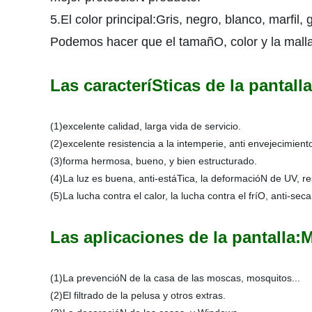
5.El color principal:Gris, negro, blanco, marfil, g
Podemos hacer que el tamañO, color y la malla 
Las caracteríSticas de la pantalla
(1)excelente calidad, larga vida de servicio.
(2)excelente resistencia a la intemperie, anti envejecimient
(3)forma hermosa, bueno, y bien estructurado.
(4)La luz es buena, anti-estáTica, la deformacióN de UV, res
(5)La lucha contra el calor, la lucha contra el fríO, anti-se
Las aplicaciones de la pantalla:Ma
(1)La prevencióN de la casa de las moscas, mosquitos...
(2)El filtrado de la pelusa y otros extras.