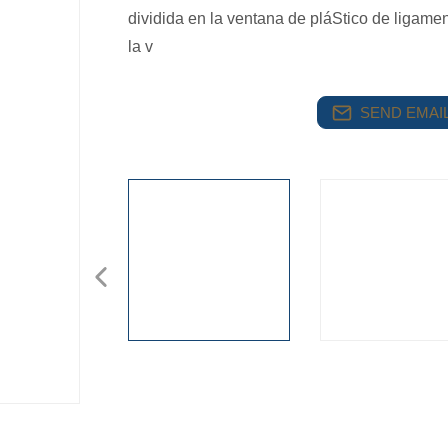
dividida en la ventana de pláStico de ligame
la v
SEND EMAIL