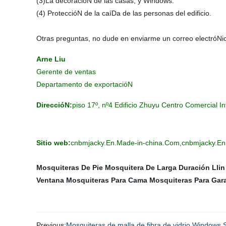
(3)La decoracióN de las casas, y Windows.
(4) ProteccióN de la caíDa de las personas del edificio.
Otras preguntas, no dude en enviarme un correo electróNi
Arne Liu
Gerente de ventas
Departamento de exportacióN
DireccióN:
piso 17º, nº4 Edificio Zhuyu Centro Comercial In
Sitio web:
cnbmjacky.En.Made-in-china.Com,cnbmjacky.En
Mosquiteras De Pie
Mosquitera De Larga Duración Llin
Ventana
Mosquiteras Para Cama
Mosquiteras Para Gar
Previous:
Mosquiteras de malla de fibra de vidrio Windows 