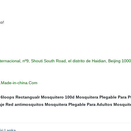
co!
ternacional, nº9, Shouti South Road, el distrito de Haidian, Beijing 100
.Made-in-china.Com
6loops Rectangualr Mosquitero 100d
Mosquitera Plegable Para P
aje
Red antimosquitos
Mosquitera Plegable Para Adultos
Mosquite
Sri Lanka