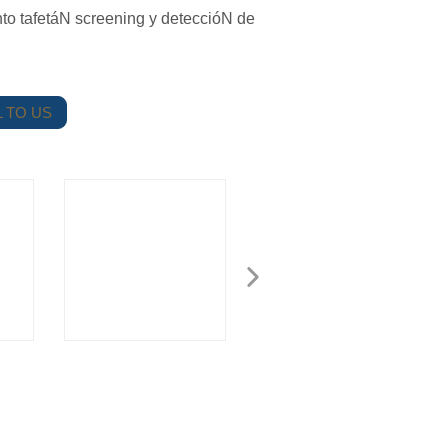
nto tafetáN screening y deteccióN de
 TO US