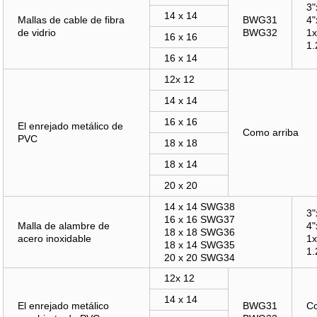
3
14 x 14
Mallas de cable de fibra
BWG31
4
de vidrio
BWG32
1
16 x 16
1
16 x 14
12x 12
14 x 14
16 x 16
El enrejado metálico de
Como arriba
PVC
18 x 18
18 x 14
20 x 20
14 x 14 SWG38
3
16 x 16 SWG37
Malla de alambre de
4
18 x 18 SWG36
acero inoxidable
1
18 x 14 SWG35
1
20 x 20 SWG34
12x 12
14 x 14
El enrejado metálico
BWG31
C