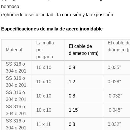
hermoso
(5)húmedo o seco ciudad - la corrosión y la exposición
Especificaciones de malla de acero inoxidable
La malla
El cable d
El cable de
Material
por
diámetro (p
diámetro (mm)
pulgada
SS 316 o
10 x 10
0.9
0,035"
304 o 201
SS 316 o
10 x 10
1.2
0,028"
304 o 201
SS 316 o
10 x 10
0.8
0.032"
304 o 201
SS 316 o
10 x 10
1.15
0,045"
304 o 201
SS 316 o
11 x 11
0.8
0.032"
304 o 201