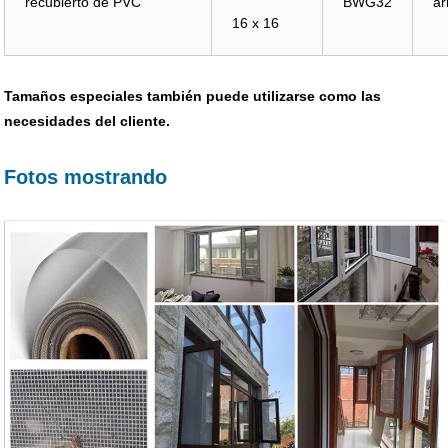
recubierto de PVC
BWG32
ar
16 x 16
Tamaños especiales también puede utilizarse como las
necesidades del cliente.
Fotos mostrando