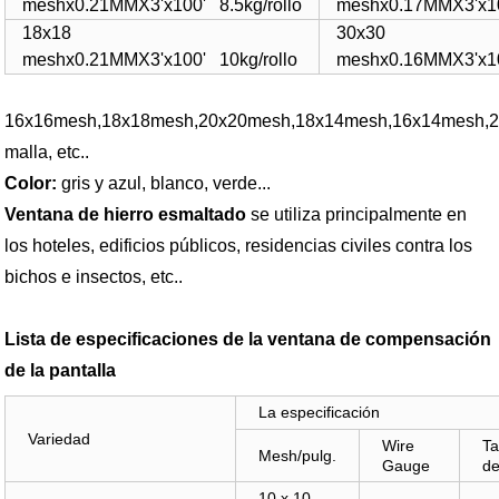
meshx0.21MMX3'x100' 8.5kg/rollo
meshx0.17MMX3'x10
18x18
30x30
meshx0.21MMX3'x100' 10kg/rollo
meshx0.16MMX3'x10
16x16mesh,18x18mesh,20x20mesh,18x14mesh,16x14mesh,2
malla, etc..
Color:
gris y azul, blanco, verde...
Ventana de hierro esmaltado
se utiliza principalmente en
los hoteles, edificios públicos, residencias civiles contra los
bichos e insectos, etc..
Lista de especificaciones de la ventana de compensación
de la pantalla
La especificación
Variedad
Wire
T
Mesh/pulg.
Gauge
de
10 x 10