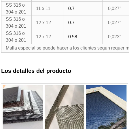
SS 316 o
11 x 11
0.7
0,027"
304 o 201
SS 316 o
12 x 12
0.7
0,027"
304 o 201
SS 316 o
12 x 12
0.58
0,023"
304 o 201
Malla especial se puede hacer a los clientes según requer
Los detalles del producto