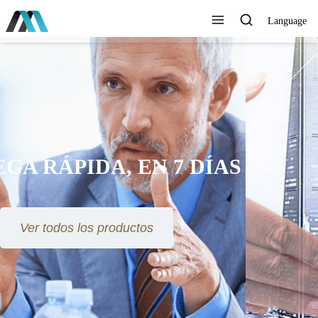
Language
AYUDAMOS AL MUNDO A
CONECTARSE MEJOR,
DURAR MÁS TIEMPO, VIVIR
MÁS FÁCILMENTE Y VOLAR
MÁS ALTO
Ver todos los productos