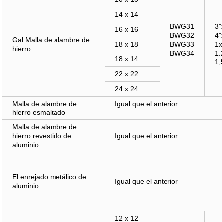
14 x 14
BWG31
3"
16 x 16
BWG32
4"
Gal.Malla de alambre de
18 x 18
BWG33
1
hierro
BWG34
1
18 x 14
1
22 x 22
24 x 24
Malla de alambre de
Igual que el anterior
hierro esmaltado
Malla de alambre de
hierro revestido de
Igual que el anterior
aluminio
El enrejado metálico de
Igual que el anterior
aluminio
12 x 12