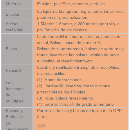
Material
El nylon, poliéSter, spandex, acríLico
La lejíA, no blanquear, negro, todos los colores
El color
pueden ser personalizados
Ancho
1.5Meter, 1.6meter, a 200 metros por rollo, o
estáNdar
por
PeticióN de los clientes
La decoracióN del hogar, cortinas, pantalla de
cristal, Bolsas, sacos de jardineríA,
El uso
Bolsas de supermercado, bolsas de verduras y
frutas, lavado de las bolsas, vestido de novia,
el vestido, el revestimiento,etc.
Lavable y reutilizable,transpirable, ecolóGico,
FuncióN
diversos estilos
(1)
Home decoraciones
Las
(2)
JardineríA, insectos, frutas o contra
funciones
proteccióN de los áRboles
de
(3)
ropa, bolsos revestimiento
múLtiples
(4)
para la filtracióN de grado alimentario
Envase y
Por rollos, bolsas y bolsas de tejido de la OPP
Embalaje
fuera
La
SGS
certificacióN