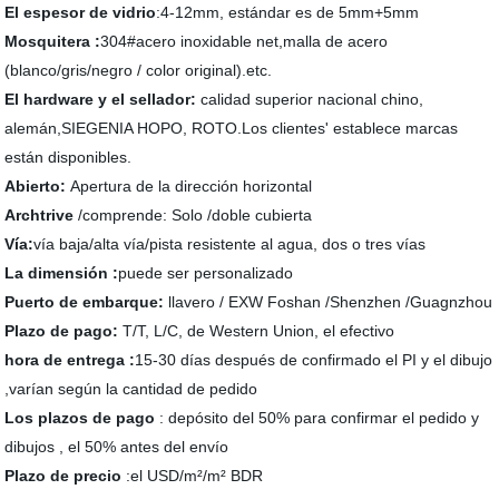
El espesor de vidrio
:4-12mm, estándar es de 5mm+5mm
Mosquitera :
304#acero inoxidable net,malla de acero
(blanco/gris/negro / color original).etc.
El hardware y el sellador:
calidad superior nacional chino,
alemán,SIEGENIA HOPO, ROTO.Los clientes' establece marcas
están disponibles.
Abierto:
Apertura de la dirección horizontal
Archtrive
/comprende: Solo /doble cubierta
Vía
:
vía baja/alta vía/pista resistente al agua, dos o tres vías
La dimensión :
puede ser personalizado
Puerto de embarque:
llavero / EXW Foshan /Shenzhen /Guagnzhou
Plazo de pago:
T/T, L/C, de Western Union, el efectivo
hora de entrega :
15-30 días después de confirmado el PI y el dibujo
,varían según la cantidad de pedido
Los plazos de pago
: depósito del 50% para confirmar el pedido y
dibujos , el 50% antes del envío
Plazo de precio
:el USD/m²/m² BDR