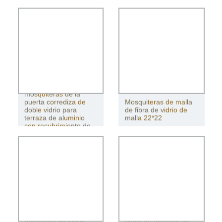
Precio de las
mosquiteras de la
puerta corrediza de
Mosquiteras de malla
doble vidrio para
de fibra de vidrio de
terraza de aluminio
malla 22*22
con recubrimiento de
polvo
2021 Aluminio