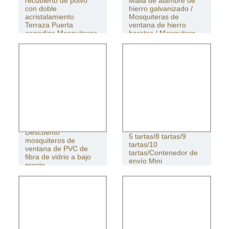
recubierto de polvo
Malla de alambre de
con doble
hierro galvanizado /
acristalamiento
Mosquiteras de
Terraza Puerta
ventana de hierro
corrediza Mosquiteras
baratas / Mosquitera
Precio
Descuento
5 tartas/8 tartas/9
mosquiteros de
tartas/10
ventana de PVC de
tartas/Contenedor de
fibra de vidrio a bajo
envío Mini
precio