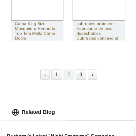
Proveedor de
Cama King Size
cubrepiés protector
Mosquitera Redonda
Fabricante de pies
Top Tela Malla Cama
desechables
Doble
Cubrepiés cóncavo al
por mayor
‹
1
2
3
›
Related Blog