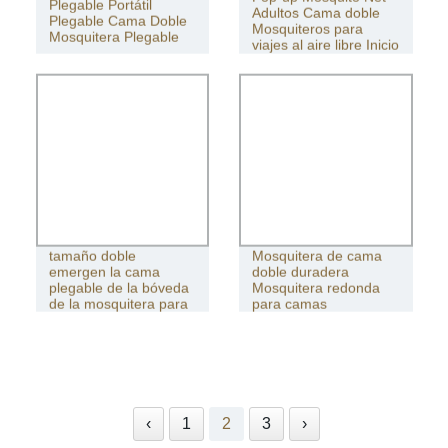
Plegable Portátil
Adultos Cama doble
Plegable Cama Doble
Mosquiteros para
Mosquitera Plegable
viajes al aire libre Inicio
Los adultos del
tamaño doble
Mosquitera de cama
emergen la cama
doble duradera
plegable de la bóveda
Mosquitera redonda
de la mosquitera para
para camas
los dormitorios
‹
1
2
3
›