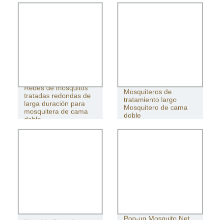
Redes de mosquitos
Mosquiteros de
tratadas redondas de
tratamiento largo
larga duración para
Mosquitero de cama
mosquitera de cama
doble
doble
Pop-up Mosquito Net