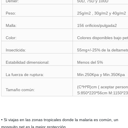
Denier:
50D, 75D y 100D
Peso:
25g/m2 , 30g/m2 y 40g/m2
Malla:
156 orificios/pulgada2
Color:
Colores disponibles bajo pet
Insecticida:
55mg+/-25% de la deltamet
Estabilidad dimensional:
Menos del 5%
La fuerza de ruptura:
Min.250Kpa y Min.350Kpa
(C*H*R)cm ( aceptar person
Tamaño común:
S:850*220*56cm M:1150*23
• Si viajas en las zonas tropicales donde la malaria es común, un
mosquito net es la mejor protección