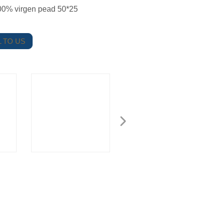
 100% virgen pead 50*25
 TO US