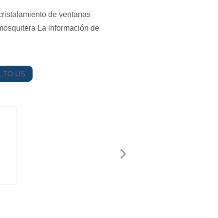
cristalamiento de ventanas
 mosquitera La información de
 TO US