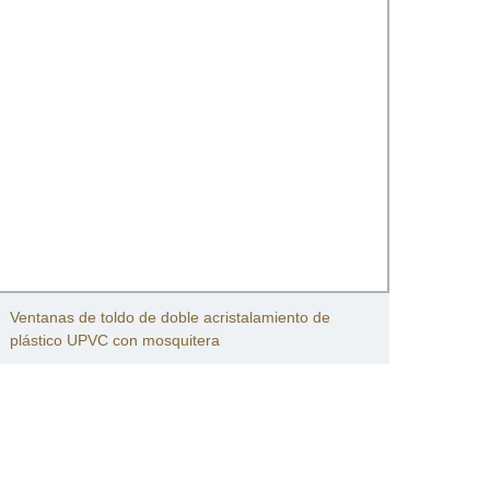
Diseñ
Ventanas de toldo de doble acristalamiento de
acris
plástico UPVC con mosquitera
mosqu