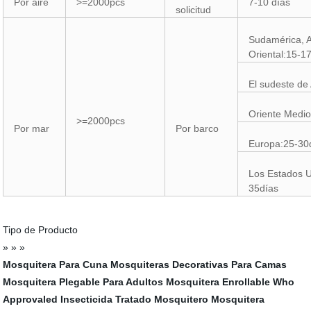
Por aire
>=2000pcs
7-10 días
solicitud
Sudamérica, A
Oriental:15-1
El sudeste de
Oriente Medio
>=2000pcs
Por mar
Por barco
Europa:25-30
Los Estados U
35días
Tipo de Producto
» » »
Mosquitera Para Cuna
Mosquiteras Decorativas Para Camas
Mosquitera Plegable Para Adultos
Mosquitera Enrollable
Who
Approvaled Insecticida Tratado Mosquitero
Mosquitera