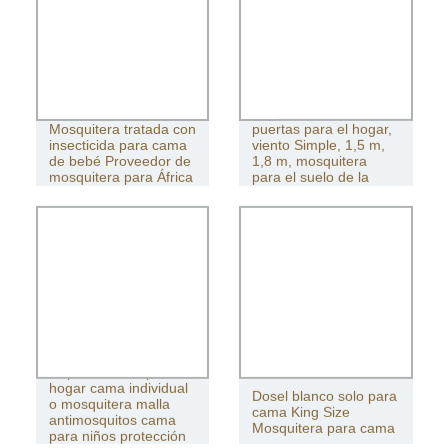
Mosquitera Ins de tres
Mosquitera tratada con
puertas para el hogar,
insecticida para cama
viento Simple, 1,5 m,
de bebé Proveedor de
1,8 m, mosquitera
mosquitera para África
para el suelo de la
cama Princess Court
Ropa de cama para el
hogar cama individual
Dosel blanco solo para
o mosquitera malla
cama King Size
antimosquitos cama
Mosquitera para cama
para niños protección