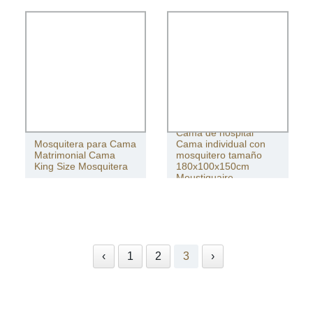
mosquitera
Cama de hospital
Mosquitera para Cama
Cama individual con
Matrimonial Cama
mosquitero tamaño
King Size Mosquitera
180x100x150cm
Moustiquaire
‹
1
2
3
›