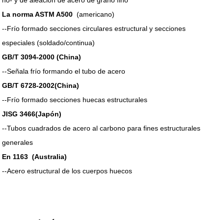
no- y de aleación de acero de grano fino
La norma ASTM A500
(americano)
--
Frío formado secciones circulares estructural y secciones
especiales (soldado/continua)
GB/T 3094-2000 (China)
--
Señala frío formando el tubo de acero
GB/T 6728-2002(China)
--
Frío formado secciones huecas estructurales
JISG 3466
(Japón)
--
Tubos cuadrados de acero al carbono para fines estructurales
generales
En 1163
(Australia)
--
Acero estructural de los cuerpos huecos