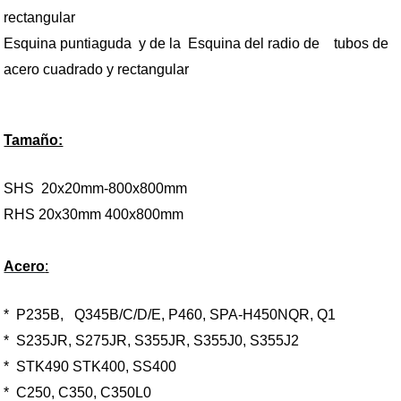
rectangular
Esquina puntiaguda
y de la
Esquina del radio de
tubos de
acero cuadrado y rectangular
Tamaño:
SHS
20x20mm-800x800mm
RHS 20x30mm 400x800mm
Acero
:
*
P235B, Q345B/C/D/E, P460, SPA-H450NQR, Q1
*
S235JR, S275JR, S355JR, S355J0, S355J2
*
STK490 STK400, SS400
*
C250, C350, C350L0