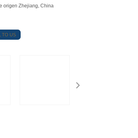
e origen Zhejiang, China
 TO US