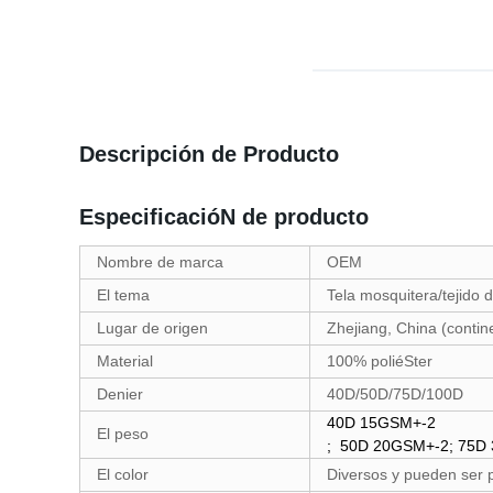
Descripción de Producto
EspecificacióN de producto
Nombre de marca
OEM
El tema
Tela mosquitera/tejido 
Lugar de origen
Zhejiang, China (contin
Material
100% poliéSter
Denier
40D/50D/75D/100D
40D 15GSM+-2
El peso
; 50D 20GSM+-2; 75D
El color
Diversos y pueden ser 