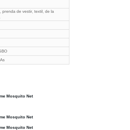
prenda de vestir, textil, de la
s
NGBO
íAs