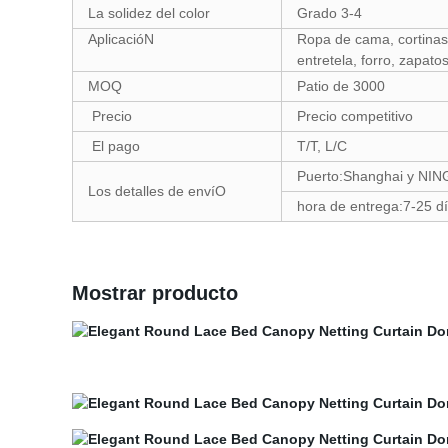
La solidez del color
Grado 3-4
AplicacióN
Ropa de cama, cortinas, 
entretela, forro, zapato
MOQ
Patio de 3000
Precio
Precio competitivo
El pago
T/T, L/C
Puerto:Shanghai y NI
Los detalles de envíO
hora de entrega:7-25 d
Mostrar producto