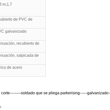
3 m,1,7
cubierto de PVC de
PVC galvanizado
inuación, recubierto de
inuación, salpicada de
rico de acero
corte---------soldado que se pliega parkerising------galvanizado