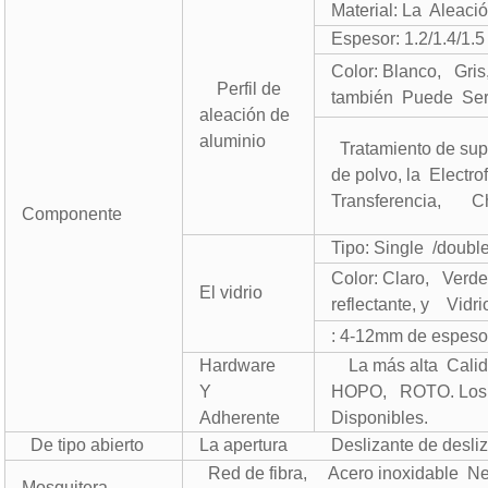
Material: La Aleaci
Espesor: 1.2/1.4/1
Color: Blanco, Gr
Perfil de
también Puede Ser
aleación de
aluminio
Tratamiento de sup
de polvo, la Electr
Transferencia, Cho
Componente
Tipo: Single /doubl
Color: Claro, Verd
El vidrio
reflectante, y Vidri
: 4-12mm de espe
Hardware
La más alta Calid
Y
HOPO, ROTO. Los c
Adherente
Disponibles.
De tipo abierto
La apertura Deslizante de deslizami
Red de fibra, Acero inoxidable Ne
Mosquitera