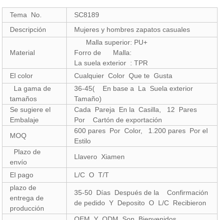
Tema No.
SC8189
Descripción
Mujeres y hombres zapatos casuales
Malla superior: PU+
Material
Forro de Malla:
La suela exterior : TPR
El color
Cualquier Color Que te Gusta
La gama de
36-45( En base a La Suela exterior
tamaños
Tamaño)
Se sugiere el
Cada Pareja En la Casilla, 12 Pares
Embalaje
Por Cartón de exportación
600 pares Por Color, 1.200 pares Por el
MOQ
Estilo
Plazo de
Llavero Xiamen
envío
El pago
L/C O T/T
plazo de
35-50 Días Después de la Confirmación
entrega de
de pedido Y Deposito O L/C Recibieron
producción
OEM Y ODM Son Bienvenidos.