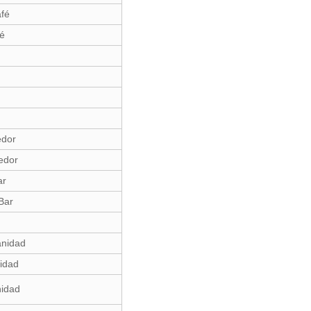
fé
fé
edor
edor
ar
Bar
anidad
idad
nidad