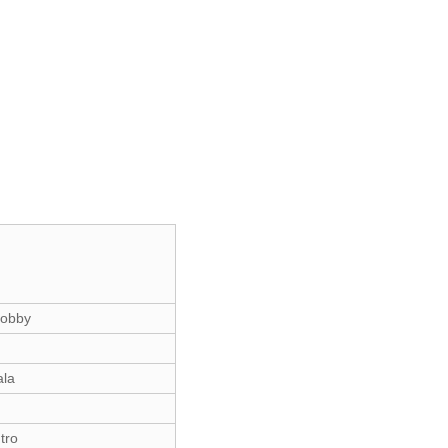
Lobby
ala
tro