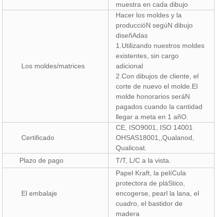
muestra en cada dibujo
Hacer los moldes y la
produccióN segúN dibujo
diseñAdas
1.Utilizando nuestros moldes
existentes, sin cargo
Los moldes/matrices
adicional
2.Con dibujos de cliente, el
corte de nuevo el molde.El
molde honorarios seráN
pagados cuando la cantidad
llegar a meta en 1 añO.
CE, ISO9001, ISO 14001
Certificado
OHSAS18001,,Qualanod,
Qualicoat.
Plazo de pago
T/T, L/C a la vista.
Papel Kraft, la pelíCula
protectora de pláStico,
El embalaje
encogerse, pearl la lana, el
cuadro, el bastidor de
madera