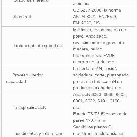
Grado de material
aluminio.
GB 5237-2008, la norma
Standard
ASTM B221, EN755-9,
EN12020, JIS.
Mill finish, recubrimiento de
polvo, Anodizado,
revestimiento de grano de
Tratamiento de superficie
madera, pulido,
Eletrophoresis, PVDF,
chorreo de lijado, etc..
La perforacióN, flexióN,
Proceso ulterior
soldadura, corte, punzonado
capacidad
precisa, la fabricacióN de
productos acabados, etc..
AleacióN:6063, 6060, 6005,
6061, 6082, 6101, 6106,
La especificacióN
etc..
Estado:T3-T8.El espesor de
pared /:>0,7 mm.
SegúN los planos O
Los diseñOs y tolerancias
muestras.La tolerancia se