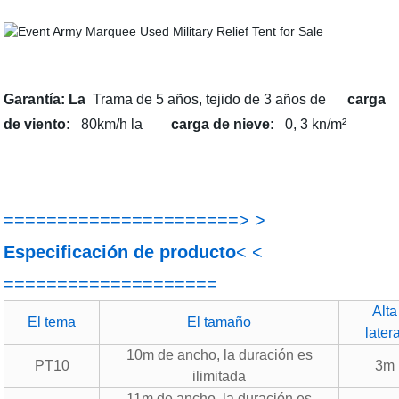
Garantía: La
Trama de 5 años, tejido de 3 años de
carga
de viento:
80km/h la
carga de nieve:
0, 3 kn/m²
======================> >
Especificación de producto
< <
====================
Alta
El tema
El tamaño
later
10m de ancho, la duración es
PT10
3m
ilimitada
11m de ancho, la duración es