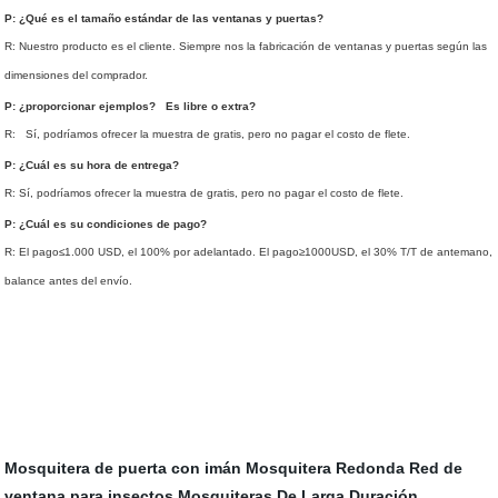
P: ¿Qué es el tamaño estándar de las ventanas y puertas?
R: Nuestro producto es el cliente. Siempre nos la fabricación de ventanas y puertas según las
dimensiones del comprador.
P: ¿proporcionar ejemplos? Es libre o extra?
R: Sí, podríamos ofrecer la muestra de gratis, pero no pagar el costo de flete.
P: ¿Cuál es su hora de entrega?
R: Sí, podríamos ofrecer la muestra de gratis, pero no pagar el costo de flete.
P: ¿Cuál es su condiciones de pago?
R: El pago≤1.000 USD, el 100% por adelantado. El pago≥1000USD, el 30% T/T de antemano,
balance antes del envío.
Mosquitera de puerta con imán
Mosquitera Redonda
Red de
ventana para insectos
Mosquiteras De Larga Duración